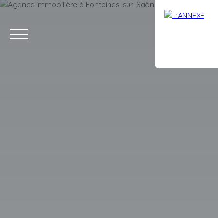
ACCUEIL
ACHETER
LOUER
ESTIMATION
VENDRE
AVIS
Estimation