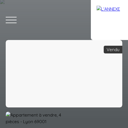
Vendu
ACCUEIL
ACHETER
LOUER
ESTIMATION
VENDRE
AVIS
Estimation