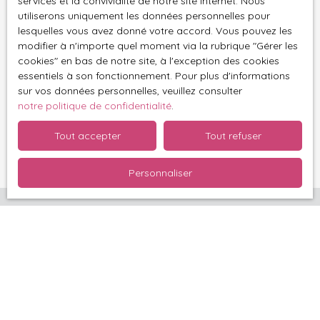
services et la convivialité de notre site internet. Nous
Société Worldline, Service Bloctel, CS 61311, 41013
utiliserons uniquement les données personnelles pour
BLOIS CEDEX.
lesquelles vous avez donné votre accord. Vous pouvez les
modifier à n'importe quel moment via la rubrique ″Gérer les
Pour en savoir plus sur le traitement de vos
cookies″ en bas de notre site, à l'exception des cookies
données personnelles, veuillez consulter notre
essentiels à son fonctionnement. Pour plus d'informations
politique de confidentialité
.
sur vos données personnelles, veuillez consulter
notre politique de confidentialité
.
Recevoir des annonces
Tout accepter
Tout refuser
Personnaliser
Bénéficiez d'un dossier
complet d'estimation