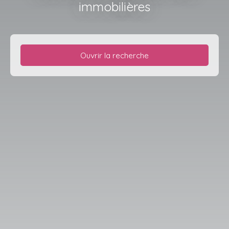
immobilières
Ouvrir la recherche
Type de bien
Maison
Localisation
Fontaines-Saint-Martin (69270)
Budget max (€)
Surface min (m²)
Rechercher