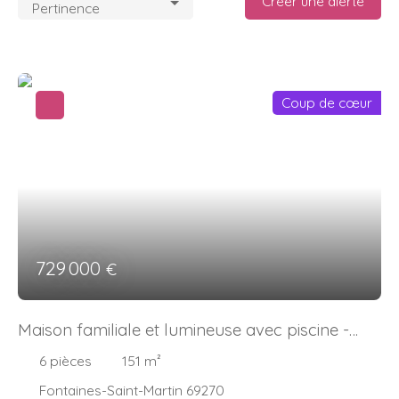
Créer une alerte
Pertinence
Coup de cœur
729 000
€
Maison familiale et lumineuse avec piscine -
Fontaines-Saint-Martin
6
pièces
151
m²
Fontaines-Saint-Martin 69270