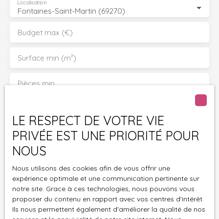
Localisation
Fontaines-Saint-Martin (69270)
Budget max (€)
Surface min (m²)
Pièces min
J'accepte le traitement de mes données
LE RESPECT DE VOTRE VIE
personnelles conformément au RGPD. Si vous ne
souhaitez pas faire l'objet de prospection
PRIVÉE EST UNE PRIORITÉ POUR
commerciale par voie téléphonique, vous pouvez
NOUS
vous inscrire gratuitement sur la liste d'opposition
au démarchage téléphonique, prévu par l'article
Nous utilisons des cookies afin de vous offrir une
L223-1 du code de la consommation, sur le site
expérience optimale et une communication pertinente sur
Internet www.bloctel.gouv.fr ou par courrier
notre site. Grace à ces technologies, nous pouvons vous
adressé à :
proposer du contenu en rapport avec vos centres d'intérêt.
Ils nous permettent également d'améliorer la qualité de nos