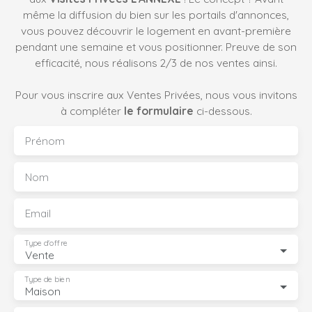
chaussée, une suite parentale ainsi qu’une chambre
même la diffusion du bien sur les portails d'annonces,
d’amis avec salle d’eau offrent confort et intimité. À
vous pouvez découvrir le logement en avant-première
l’étage, trois chambres de belles dimensions et une salle
pendant une semaine et vous positionner. Preuve de son
de bain composent un espace enfants chaleureux et
efficacité, nous réalisons 2/3 de nos ventes ainsi.
bien pensé. Ici, tout invite à ralentir et à profiter : les
matériaux, la lumière, les volumes… Une maison facile à
Pour vous inscrire aux Ventes Privées, nous vous invitons
vivre, où l’on se sent immédiatement bien. Une maison
à compléter
le formulaire
ci-dessous.
pleine de charme, idéale pour une vie de famille douce et
sereine. À découvrir en exclusivité avec l'Annexe !
Prénom
Nom
Email
Type d'offre
Vente
Type de bien
Maison