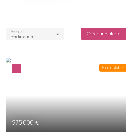
Trier par
Créer une alerte
Pertinence
Exclusivité
575 000
€