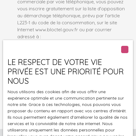
commerciale par voie téléphonique, vous pouvez
vous inscrire gratuitement sur la liste d'opposition
au démarchage téléphonique, prévu par l'article
L223-1 du code de la consommation, sur le site
Internet www.bloctel.gouv.fr ou par courrier
adressé à :
Société Worldline, Service Bloctel, CS 61311, 41013
BLOIS CEDEX.
LE RESPECT DE VOTRE VIE
PRIVÉE EST UNE PRIORITÉ POUR
Pour en savoir plus sur le traitement de vos
données personnelles, veuillez consulter notre
NOUS
politique de confidentialité
.
Nous utilisons des cookies afin de vous offrir une
expérience optimale et une communication pertinente sur
Recevoir des annonces
notre site. Grace à ces technologies, nous pouvons vous
proposer du contenu en rapport avec vos centres d'intérêt.
Ils nous permettent également d'améliorer la qualité de nos
services et la convivialité de notre site internet. Nous
utiliserons uniquement les données personnelles pour