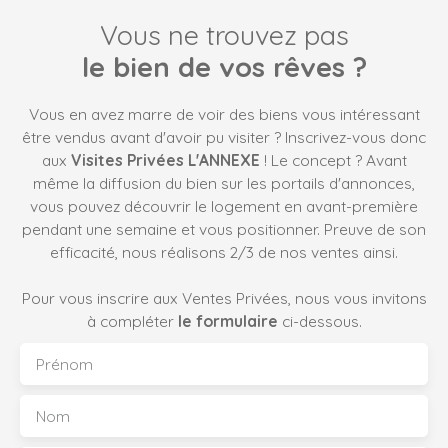
du centre de Fontaines-sur-Saône et de toutes ses
Vous ne trouvez pas
commodités (écoles, commerces et transports), ainsi
que de la gare de Collonges, facilitant les déplacements
le bien de vos rêves ?
au quotidien. Le rez-de-jardin accueille une vaste entrée
ainsi qu'une grande pièce polyvalente, idéale pour
Vous en avez marre de voir des biens vous intéressant
aménager une salle de jeux, un espace cinéma ou
être vendus avant d'avoir pu visiter ? Inscrivez-vous donc
encore une suite parentale selon vos besoins. Ce niveau
aux
Visites Privées L'ANNEXE
! Le concept ? Avant
comprend également une buanderie, une chaufferie ainsi
même la diffusion du bien sur les portails d'annonces,
qu'un double garage avec espace cave. À l'étage, vous
vous pouvez découvrir le logement en avant-première
découvrirez un agréable séjour avec espace salle à
pendant une semaine et vous positionner. Preuve de son
manger baigné de lumière. La cuisine indépendante,
efficacité, nous réalisons 2/3 de nos ventes ainsi.
pouvant être ouverte sur la pièce de vie, donne accès à
une première terrasse exposée Est, idéale pour profiter
Pour vous inscrire aux Ventes Privées, nous vous invitons
des petits-déjeuners ensoleillés. Côté séjour, une
à compléter
le formulaire
ci-dessous.
seconde terrasse exposée Sud prolonge l'espace de vie
et offre un cadre privilégié pour vos repas en extérieur
Prénom
et vos moments de détente. L'espace nuit se compose
de trois chambres et d'une salle d'eau. À l'extérieur, le
Nom
grand jardin arboré constitue un véritable écrin de