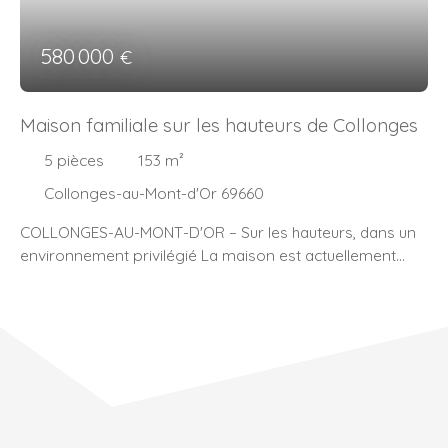
580 000
€
Maison familiale sur les hauteurs de Collonges
5
pièces
153
m²
Collonges-au-Mont-d'Or 69660
COLLONGES-AU-MONT-D'OR – Sur les hauteurs, dans un
environnement privilégié La maison est actuellement
classée E en raison d’une chaudière fioul hors service
reliée à une pompe à chaleur récente. La chaudière fioul
sera prochainement évacuée, permettant un passage en
DPE D. Située dans un cadre verdoyant et recherché,
cette maison familiale édifiée sur deux niveaux bénéficie
d'un environnement calme, d'une magnifique vue
dégagée et d'une parfaite intimité, sans aucun vis-à-vis.
Elle profite également d'une situation idéale, à proximité