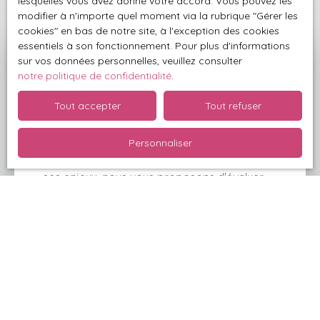
lesquelles vous avez donné votre accord. Vous pouvez les
modifier à n'importe quel moment via la rubrique ″Gérer les
cookies″ en bas de notre site, à l'exception des cookies
essentiels à son fonctionnement. Pour plus d'informations
sur vos données personnelles, veuillez consulter
Bénéficiez d'un dossier
notre politique de confidentialité
.
complet d'estimation
Tout accepter
Tout refuser
grâce à
L'ANNEXE
Personnaliser
Connaissant parfaitement l'immobilier local et
ses enjeux, nous vous proposons d'évaluer
votre bien avec soin, pour le vendre de façon
optimale.
Adresse de votre bien
Estimer mon bien