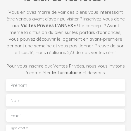
équipements. Dès l’entrée, vous découvrirez des volumes
généreux et une distribution harmonieuse. La pièce de
Vous en avez marre de voir des biens vous intéressant
vie lumineuse invite à la convivialité, tandis que
être vendus avant d'avoir pu visiter ? Inscrivez-vous donc
l’agencement global de la maison répond parfaitement
aux
Visites Privées L'ANNEXE
! Le concept ? Avant
aux besoins d’une famille. La maison propose plusieurs
même la diffusion du bien sur les portails d'annonces,
chambres, dont une agréable suite parentale de plain-
vous pouvez découvrir le logement en avant-première
pied, offrant confort et intimité au quotidien ainsi que 2
pendant une semaine et vous positionner. Preuve de son
chambres et un bureau (ou 3 chambres) à l'étage qui se
efficacité, nous réalisons 2/3 de nos ventes ainsi.
partagent une salle d'eau et un WC indépendant. À
l’extérieur, les prestations sont tout simplement
Pour vous inscrire aux Ventes Privées, nous vous invitons
exceptionnelles et pensées pour profiter pleinement des
à compléter
le formulaire
ci-dessous.
beaux jours : Une piscine sécurisée, parfaitement
intégrée dans son environnementDe larges plages
Prénom
aménagées, idéales pour se détendreUn véritable
espace bar de piscine, pour des moments conviviaux en
Nom
famille ou entre amisLes dépendances viennent
compléter ce bien avec de nombreux atouts : Un garage
Email
fonctionnelUne salle de sport indépendante, pouvant
également être transformée en bureau, espace
Type d'offre
professionnel ou studio selon vos projetsCette propriété