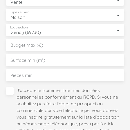
Vente
rare sur le secteur réunit tous les critères : calme,
proximité immédiate des commodités, qualité de
Type de bien
Maison
construction et prestations extérieures haut de gamme.
Un bien clé en main, idéal pour une famille en quête de
Localisation
Genay (69730)
confort et de sérénité.
Budget max (€)
Surface min (m²)
Pièces min
J'accepte le traitement de mes données
personnelles conformément au RGPD. Si vous ne
souhaitez pas faire l'objet de prospection
commerciale par voie téléphonique, vous pouvez
vous inscrire gratuitement sur la liste d'opposition
au démarchage téléphonique, prévu par l'article