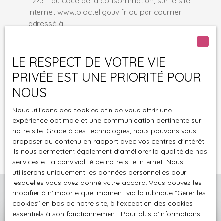
L223-1 du code de la consommation, sur le site
Internet www.bloctel.gouv.fr ou par courrier
adressé à :
Société Worldline, Service Bloctel, CS 61311, 41013
BLOIS CEDEX.
LE RESPECT DE VOTRE VIE
PRIVÉE EST UNE PRIORITÉ POUR
Pour en savoir plus sur le traitement de vos
NOUS
données personnelles, veuillez consulter notre
politique de confidentialité
.
Nous utilisons des cookies afin de vous offrir une
expérience optimale et une communication pertinente sur
notre site. Grace à ces technologies, nous pouvons vous
Recevoir des annonces
proposer du contenu en rapport avec vos centres d'intérêt.
Ils nous permettent également d'améliorer la qualité de nos
services et la convivialité de notre site internet. Nous
utiliserons uniquement les données personnelles pour
lesquelles vous avez donné votre accord. Vous pouvez les
modifier à n'importe quel moment via la rubrique ″Gérer les
cookies″ en bas de notre site, à l'exception des cookies
essentiels à son fonctionnement. Pour plus d'informations