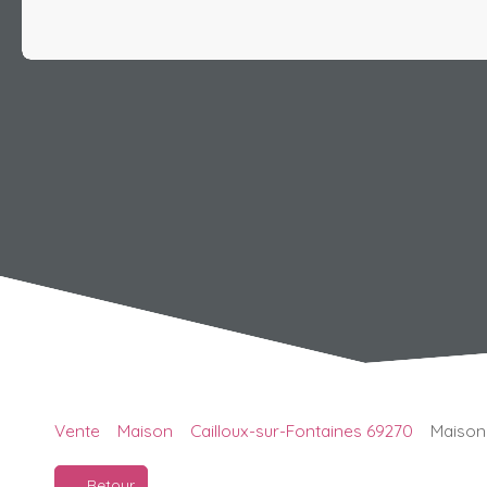
Vente
Maison
Cailloux-sur-Fontaines 69270
Maison 
Retour