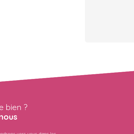
e bien ?
nous
iendrons vers vous dans les