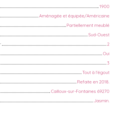
1900
Aménagée et équipée/Américaine
Partiellement meublé
Sud-Ouest
r
2
Oui
3
Tout à l'égout
Refaite en 2018.
Cailloux-sur-Fontaines 69270
Jasmin.