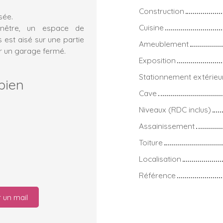
Construction
sée.
Cuisine
enêtre, un espace de
est aisé sur une partie
Ameublement
tir un garage fermé.
Exposition
Stationnement extérieu
bien
Cave
Niveaux (RDC inclus)
Assainissement
Toiture
Localisation
Référence
 un mail