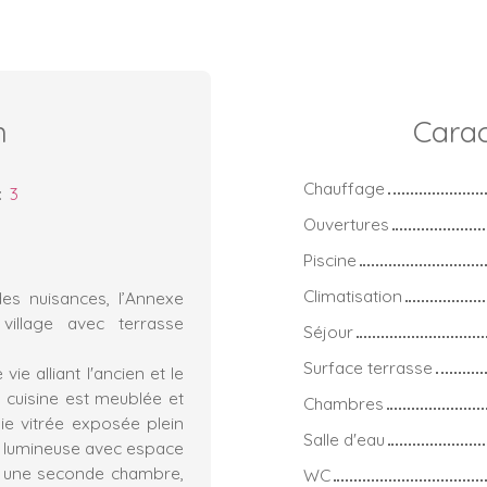
n
Carac
Chauffage
:
3
Ouvertures
Piscine
Climatisation
des nuisances, l’Annexe
village avec terrasse
Séjour
Surface terrasse
e alliant l'ancien et le
 cuisine est meublée et
Chambres
ie vitrée exposée plein
Salle d'eau
t lumineuse avec espace
éer une seconde chambre,
WC