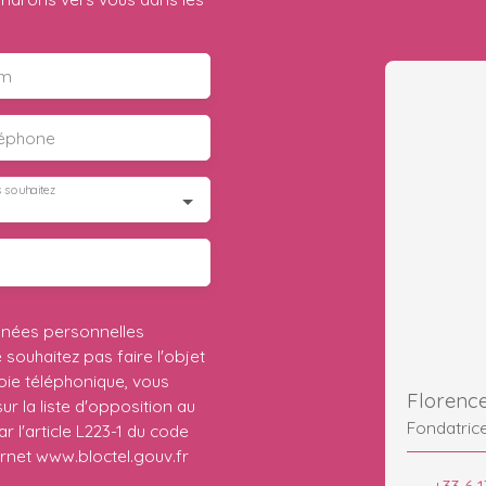
m
léphone
 souhaitez
nnées personnelles
ouhaitez pas faire l'objet
ie téléphonique, vous
Florenc
r la liste d'opposition au
Fondatric
 l'article L223-1 du code
ernet www.bloctel.gouv.fr