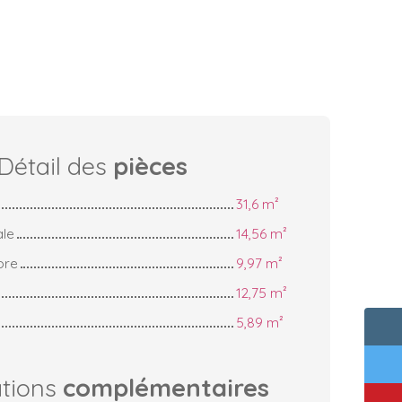
Détail des
pièces
31,6 m²
ale
14,56 m²
bre
9,97 m²
12,75 m²
5,89 m²
ations
complémentaires