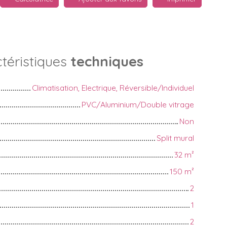
téristiques
techniques
Climatisation, Electrique, Réversible/Individuel
PVC/Aluminium/Double vitrage
Non
Split mural
32
m²
150
m²
2
1
2