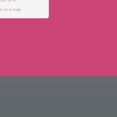
3 81 18 91
r un e-mail