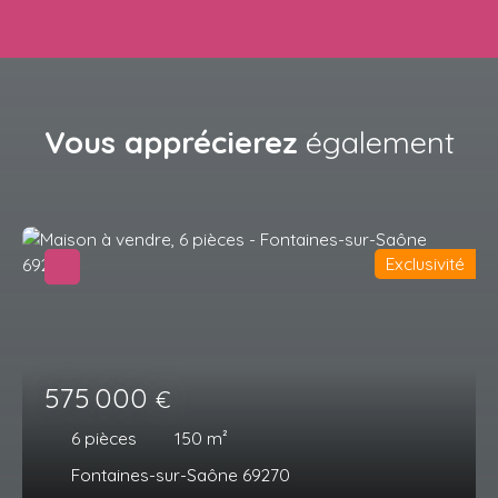
Vous apprécierez
également
Exclusivité
575 000
€
6
pièces
150
m²
Fontaines-sur-Saône 69270