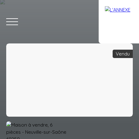
Vendu
ACCUEIL
ACHETER
LOUER
ESTIMATION
VENDRE
AVIS
Estimation