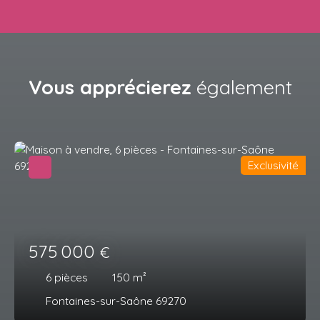
Vous apprécierez
également
Exclusivité
575 000
€
6
pièces
150
m²
Fontaines-sur-Saône 69270