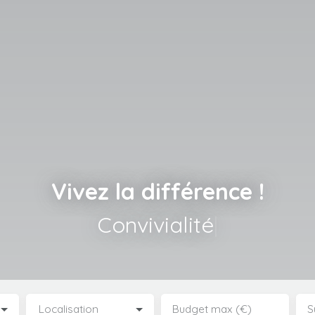
Vivez la différence !
Convivialité
|
Localisation
Budget max (€)
S