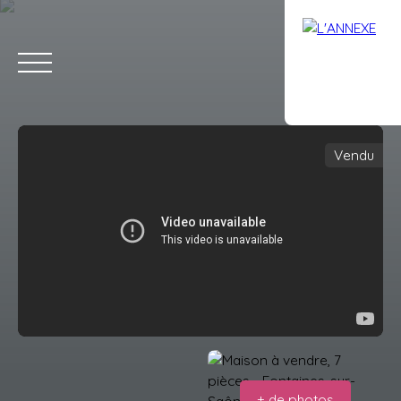
Vendu
ACCUEIL
ACHETER
LOUER
ESTIMATION
VENDRE
AVIS
Estimation
+ de photos