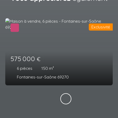
Exclusivité
575 000
€
6
pièces
150
m²
Fontaines-sur-Saône 69270