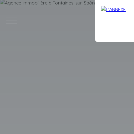
ACCUEIL
ACHETER
LOUER
ESTIMATION
VENDRE
AVIS
Estimation