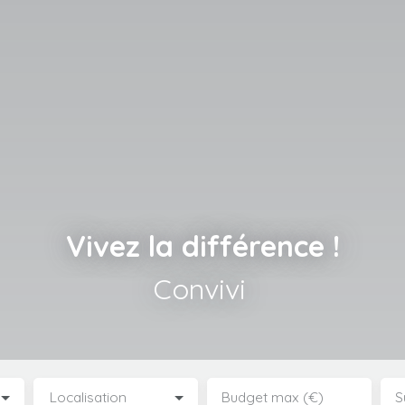
Vivez la différence !
Convivialité
|
Localisation
Budget max (€)
S