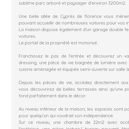
sublime parc arboré et paysager d'environ 3200m2.
Une belle allée de Cyprès de florence vous mèner
pouvant accueillir de nombreuses voitures pour vos i
La maison dispose également d'un garage double fer
voitures.
Le portail de la propriété est motorisé.
Franchissez le pas de l'entrée et découvrez un va
dressing, une pièce de vie baignée de lumière avec
cuisine aménagée et équipée semi-ouverte sur salle 
Depuis les pièces de vie, accédez directement aux
vous découvrirez de belles terrasses ainsi qu'une pi
fond parfaitement dans le décor.
Au niveau inférieur de la maison, les espaces sont pa
pour quelqu'un qui voudrait son indépendance.
Sur ce niveau, une chambre de 22m2 avec accè
l'extérieur, une pièce lecture/ bureau pouvant êt