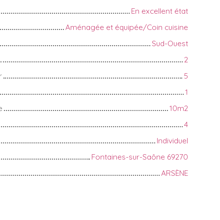
En excellent état
Aménagée et équipée/Coin cuisine
Sud-Ouest
2
r
5
1
e
10m2
4
Individuel
Fontaines-sur-Saône 69270
ARSÈNE