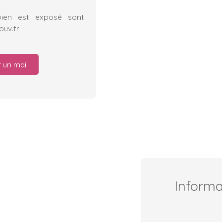
bien est exposé sont
ouv.fr
 un mail
Inform