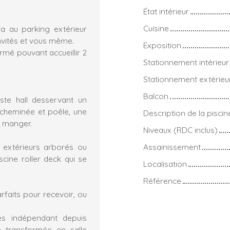
État intérieur
Cuisine
a au parking extérieur
nvités et vous même.
Exposition
mé pouvant accueillir 2
Stationnement intérieur
Stationnement extérieu
Balcon
ste hall desservant un
 cheminée et poêle, une
Description de la piscin
à manger.
Niveaux (RDC inclus)
 extérieurs arborés ou
Assainissement
scine roller deck qui se
Localisation
Référence
rfaits pour recevoir, ou
s indépendant depuis
re transformée en salle