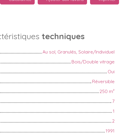
téristiques
techniques
Au sol, Granulés, Solaire/Individuel
Bois/Double vitrage
Oui
Réversible
250
m²
7
1
2
1991