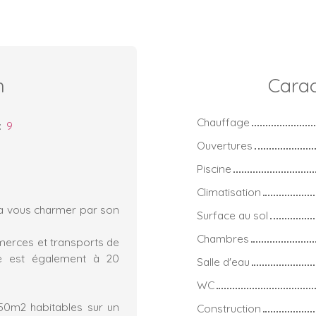
n
Carac
Chauffage
:
9
Ouvertures
Piscine
Climatisation
ra vous charmer par son
Surface au sol
Chambres
merces et transports de
ène est également à 20
Salle d'eau
WC
50m2 habitables sur un
Construction