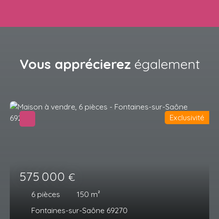
Vous apprécierez
également
Exclusivité
575 000
€
6
pièces
150
m²
Fontaines-sur-Saône 69270