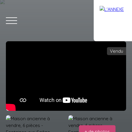
Vendu
ACCUEIL
ACHETER
LOUER
ESTIMATION
VENDRE
AVIS
Estimation
+ de photos