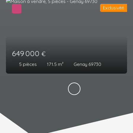
Exclusivité
649 000
€
5
pièces
171.5
m²
Genay 69730