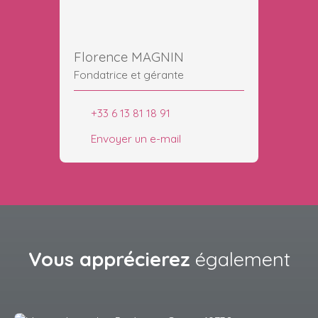
Florence MAGNIN
Fondatrice et gérante
+33 6 13 81 18 91
Envoyer un e-mail
Vous apprécierez
également